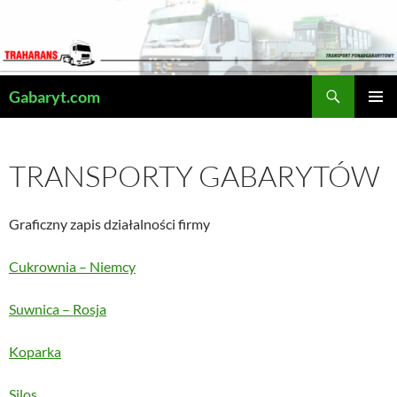
Przejdź
do
treści
Szukaj
Gabaryt.com
MENU
GŁÓWN
TRANSPORTY GABARYTÓW
Graficzny zapis działalności firmy
Cukrownia – Niemcy
Suwnica – Rosja
Koparka
Silos