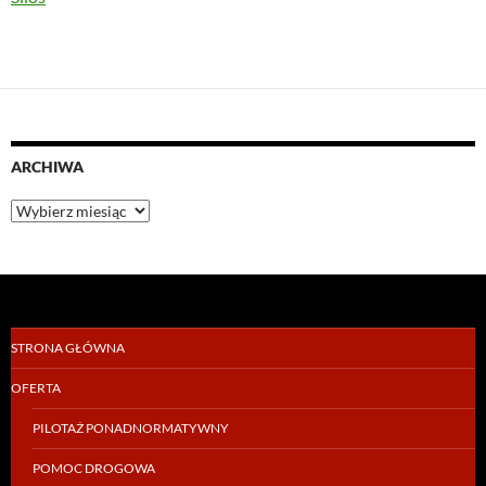
ARCHIWA
Archiwa
STRONA GŁÓWNA
OFERTA
PILOTAŻ PONADNORMATYWNY
POMOC DROGOWA