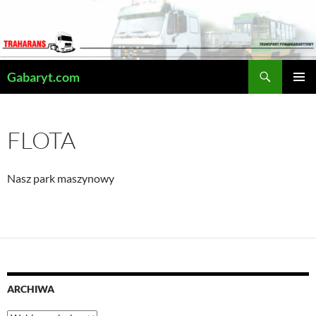
Przejdź
do
treści
Szukaj
Gabaryt.com
MENU
GŁÓWN
FLOTA
Nasz park maszynowy
ARCHIWA
Archiwa