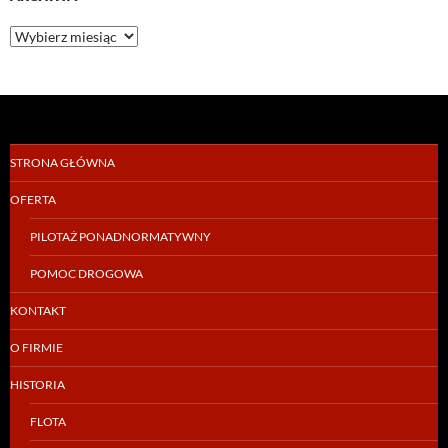
Archiwa
STRONA GŁÓWNA
OFERTA
PILOTAŻ PONADNORMATYWNY
POMOC DROGOWA
KONTAKT
O FIRMIE
HISTORIA
FLOTA