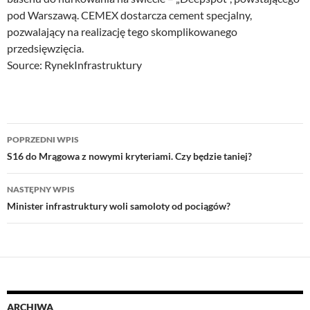
pod Warszawą. CEMEX dostarcza cement specjalny,
pozwalający na realizację tego skomplikowanego
przedsięwzięcia.
Source: RynekInfrastruktury
Nawigacja
POPRZEDNI WPIS
wpisu
S16 do Mrągowa z nowymi kryteriami. Czy będzie taniej?
NASTĘPNY WPIS
Minister infrastruktury woli samoloty od pociągów?
ARCHIWA