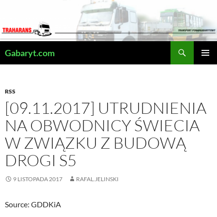
Przejdź
do
treści
Szukaj
Gabaryt.com
MENU
GŁÓWN
RSS
[09.11.2017] UTRUDNIENIA
NA OBWODNICY ŚWIECIA
W ZWIĄZKU Z BUDOWĄ
DROGI S5
9 LISTOPADA 2017
RAFAL.JELINSKI
Source: GDDKiA