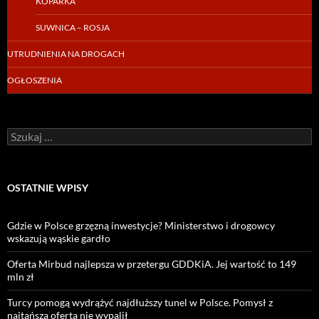
KOPARKA
SUWNICA – ROSJA
UTRUDNIENIA NA DROGACH
OGŁOSZENIA
Szukaj:
OSTATNIE WPISY
Gdzie w Polsce grzęzną inwestycje? Ministerstwo i drogowcy
wskazują wąskie gardło
Oferta Mirbud najlepsza w przetergu GDDKiA. Jej wartość to 149
mln zł
Turcy pomogą wydrążyć najdłuższy tunel w Polsce. Pomysł z
najtańszą ofertą nie wypalił