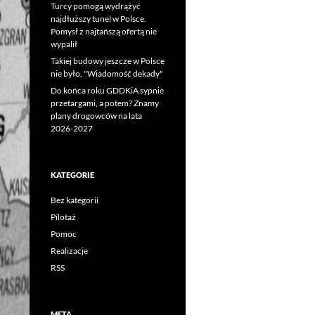
Turcy pomogą wydrążyć
najdłuższy tunel w Polsce.
Pomysł z najtańszą ofertą nie
wypalił
Takiej budowy jeszcze w Polsce
nie było. "Wiadomość dekady"
Do końca roku GDDKiA sypnie
przetargami, a potem? Znamy
plany drogowców na lata
2026-2027
KATEGORIE
Bez kategorii
Pilotaż
Pomoc
Realizacje
RSS
META