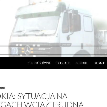
STRONA GŁÓWNA
OFERTA
KONTAKT
O FIRMIE
RII
KIA: SYTUACJA NA
GACH WCIĄŻ TRUDNA