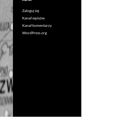
Zaloguj się
Kanał wpisów
Kanał komentarzy
WordPress.org