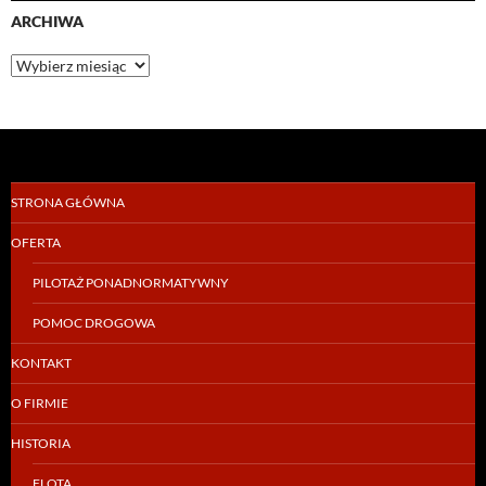
ARCHIWA
Archiwa
STRONA GŁÓWNA
OFERTA
PILOTAŻ PONADNORMATYWNY
POMOC DROGOWA
KONTAKT
O FIRMIE
HISTORIA
FLOTA