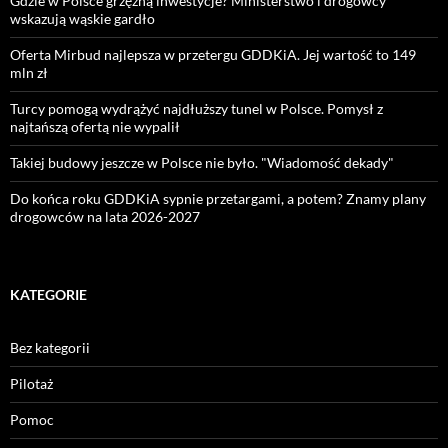
Gdzie w Polsce grzęzną inwestycje? Ministerstwo i drogowcy
wskazują wąskie gardło
Oferta Mirbud najlepsza w przetergu GDDKiA. Jej wartość to 149
mln zł
Turcy pomogą wydrążyć najdłuższy tunel w Polsce. Pomysł z
najtańszą ofertą nie wypalił
Takiej budowy jeszcze w Polsce nie było. "Wiadomość dekady"
Do końca roku GDDKiA sypnie przetargami, a potem? Znamy plany
drogowców na lata 2026-2027
KATEGORIE
Bez kategorii
Pilotaż
Pomoc