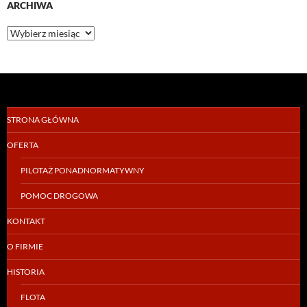
ARCHIWA
Archiwa
STRONA GŁÓWNA
OFERTA
PILOTAŻ PONADNORMATYWNY
POMOC DROGOWA
KONTAKT
O FIRMIE
HISTORIA
FLOTA