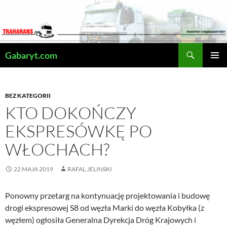
Przejdź
do
treści
Szukaj
Gabaryt.com
MENU
GŁÓWN
BEZ KATEGORII
KTO DOKOŃCZY
EKSPRESÓWKĘ PO
WŁOCHACH?
22 MAJA 2019
RAFAL.JELINSKI
Ponowny przetarg na kontynuację projektowania i budowę
drogi ekspresowej S8 od węzła Marki do węzła Kobyłka (z
węzłem) ogłosiła Generalna Dyrekcja Dróg Krajowych i