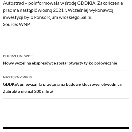
Autostrad – poinformowała w środę GDDKiA. Zakończenie
prac ma nastąpić wiosną 2021 r. Wcześniej wykonawcą
inwestycji było konsorcjum włoskiego Salini.
Source: WNP
Nawigacja
POPRZEDNI WPIS
wpisu
Nowy węzeł na ekspresówce został otwarty tylko połowicznie
NASTĘPNY WPIS
GDDKiA unieważniła przetargi na budowę kluczowej obwodnicy.
Zabrakło niemal 200 mln zł