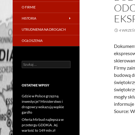
ODC
O FIRMIE
EKS
HISTORIA
UTRUDNIENIA NA DROGACH
4 WRZEŚ
OGŁOSZENIA
Dokumenta
ekspresow
skierowan
Szukaj:
Firmy zai
budową dr
świętokrz
OSTATNIE WPISY
świętokrz
Gdzie w Polsce grzęzną
mogły skł
inwestycje? Ministerstwo i
informuje
drogowcy wskazują wąskie
Source: 
gardło
Oferta Mirbud najlepsza w
przetergu GDDKiA. Jej
wartość to 149 mln zł