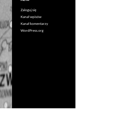
Zaloguj się
Kanał wpisów
Kanał komentarzy
WordPress.org