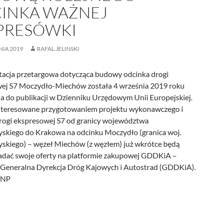
INKA WAŻNEJ
PRESÓWKI
NIA 2019
RAFAL.JELINSKI
cja przetargowa dotycząca budowy odcinka drogi
ej S7 Moczydło-Miechów została 4 września 2019 roku
a do publikacji w Dzienniku Urzędowym Unii Europejskiej.
nteresowane przygotowaniem projektu wykonawczego i
ogi ekspresowej S7 od granicy województwa
yskiego do Krakowa na odcinku Moczydło (granica woj.
yskiego) – węzeł Miechów (z węzłem) już wkrótce będą
adać swoje oferty na platformie zakupowej GDDKiA –
 Generalna Dyrekcja Dróg Kajowych i Autostrad (GDDKiA).
WNP