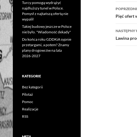
Turcy pomogą wydrążyć
Nawig
najdłuższy tunel w Polsce.
POPRZEDNI
Pomysł z najtańszą ofertą nie
wpisu
Pięć ofert
wypalił
Takiej budowy jeszcze w Polsce
NASTĘPNY 
nie było. "Wiadomość dekady"
Lawina pr
Do końca roku GDDKiA sypnie
przetargami, a potem? Znamy
plany drogowców na lata
2026-2027
KATEGORIE
Bez kategorii
Pilotaż
Pomoc
Realizacje
RSS
META