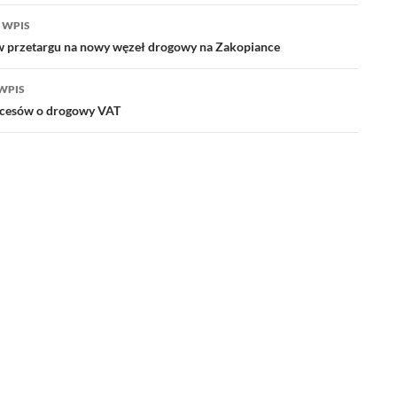
acja
 WPIS
 w przetargu na nowy węzeł drogowy na Zakopiance
WPIS
ocesów o drogowy VAT