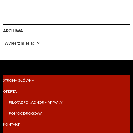
ARCHIWA
Archiwa
STRONA GŁÓWNA
OFERTA
PILOTAŻ PONADNORMATYWNY
POMOC DROGOWA
KONTAKT