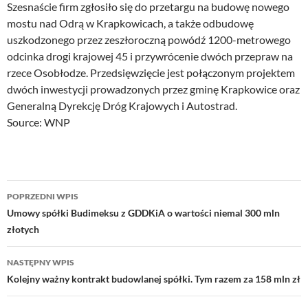
Szesnaście firm zgłosiło się do przetargu na budowę nowego
mostu nad Odrą w Krapkowicach, a także odbudowę
uszkodzonego przez zeszłoroczną powódź 1200-metrowego
odcinka drogi krajowej 45 i przywrócenie dwóch przepraw na
rzece Osobłodze. Przedsięwzięcie jest połączonym projektem
dwóch inwestycji prowadzonych przez gminę Krapkowice oraz
Generalną Dyrekcję Dróg Krajowych i Autostrad.
Source: WNP
Nawigacja
POPRZEDNI WPIS
wpisu
Umowy spółki Budimeksu z GDDKiA o wartości niemal 300 mln
złotych
NASTĘPNY WPIS
Kolejny ważny kontrakt budowlanej spółki. Tym razem za 158 mln zł