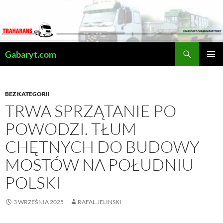
Przejdź
do
treści
Szukaj
Gabaryt.com
MENU
GŁÓWN
BEZ KATEGORII
TRWA SPRZĄTANIE PO
POWODZI. TŁUM
CHĘTNYCH DO BUDOWY
MOSTÓW NA POŁUDNIU
POLSKI
3 WRZEŚNIA 2025
RAFAL.JELINSKI