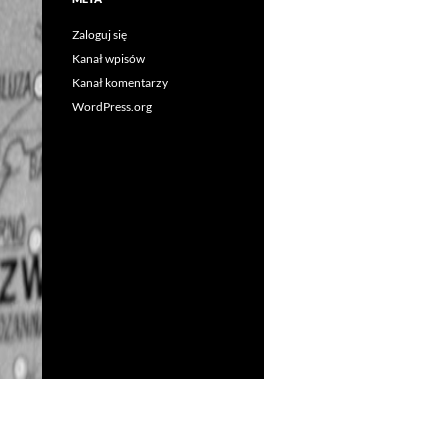
Zaloguj się
Kanał wpisów
Kanał komentarzy
WordPress.org