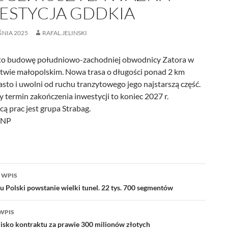
ESTYCJA GDDKIA
ŚNIA 2025
RAFAL.JELINSKI
o budowę południowo-zachodniej obwodnicy Zatora w
wie małopolskim. Nowa trasa o długości ponad 2 km
sto i uwolni od ruchu tranzytowego jego najstarszą część.
 termin zakończenia inwestycji to koniec 2027 r.
 prac jest grupa Strabag.
WNP
acja
 WPIS
u Polski powstanie wielki tunel. 22 tys. 700 segmentów
WPIS
isko kontraktu za prawie 300 milionów złotych