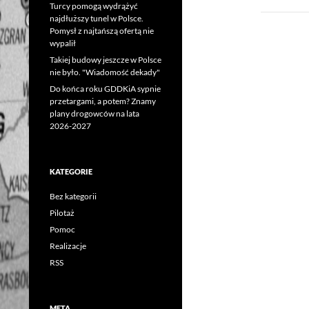
Turcy pomogą wydrążyć
najdłuższy tunel w Polsce.
Pomysł z najtańszą ofertą nie
wypalił
Takiej budowy jeszcze w Polsce
nie było. "Wiadomość dekady"
Do końca roku GDDKiA sypnie
przetargami, a potem? Znamy
plany drogowców na lata
2026-2027
KATEGORIE
Bez kategorii
Pilotaż
Pomoc
Realizacje
RSS
META