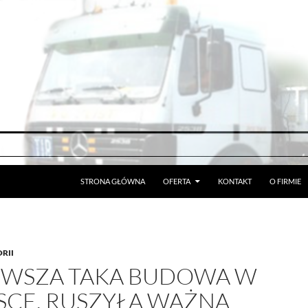
STRONA GŁÓWNA
OFERTA
KONTAKT
O FIRMIE
RII
RWSZA TAKA BUDOWA W
SCE. RUSZYŁA WAŻNA