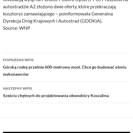
autostradzie A2 złożono dwie oferty, które przekraczają
kosztorys zamawiającego – poinformowała Generalna
Dyrekcja Dróg Krajowych i Autostrad (GDDKiA).
Source: WNP
Nawigacja
POPRZEDNI WPIS
wpisu
Górską rzekę przetnie 600-metrowy most. Chce go budować ośmiu
wykonawców
NASTĘPNY WPIS
Sześciu chętnych do projektowania obwodnicy Koszalina