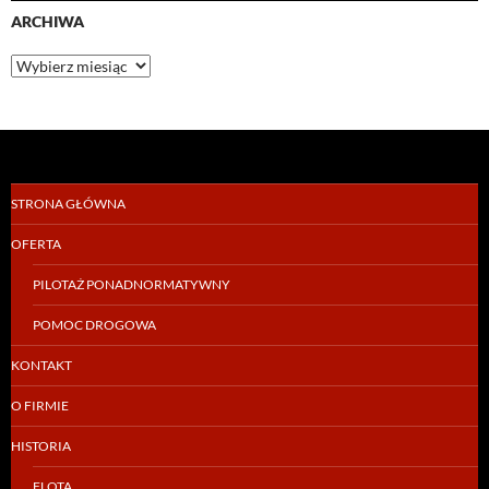
ARCHIWA
Archiwa
STRONA GŁÓWNA
OFERTA
PILOTAŻ PONADNORMATYWNY
POMOC DROGOWA
KONTAKT
O FIRMIE
HISTORIA
FLOTA