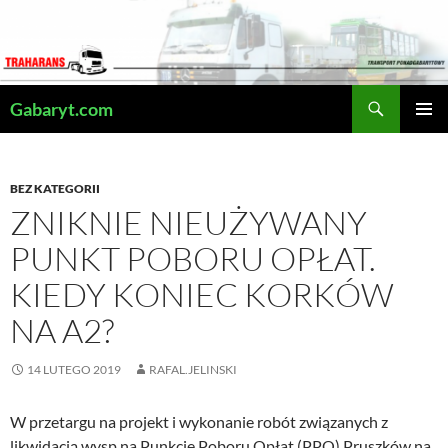
Przejdź
do
treści
Szukaj
Gabaryt.com
MENU
GŁÓWN
BEZ KATEGORII
ZNIKNIE NIEUŻYWANY
PUNKT POBORU OPŁAT.
KIEDY KONIEC KORKÓW
NA A2?
14 LUTEGO 2019
RAFAL.JELINSKI
W przetargu na projekt i wykonanie robót związanych z
likwidacją wysp na Punkcie Poboru Opłat (PPO) Pruszków na